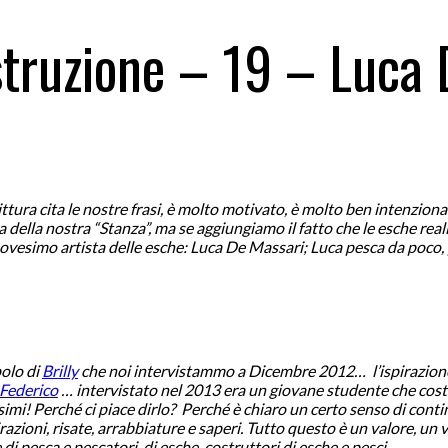
struzione – 19 – Luca
ittura cita le nostre frasi, è molto motivato, è molto ben intenzio
della nostra “Stanza”, ma se aggiungiamo il fatto che le esche rea
annovesimo artista delle esche: Luca De Massari; Luca pesca da poco
polo di
Brilly
che noi intervistammo a Dicembre 2012… l’ispirazione si 
Federico
… intervistato nel 2013 era un giovane studente che costr
imi! Perché ci piace dirlo? Perché è chiaro un certo senso di continu
zioni, risate, arrabbiature e saperi. Tutto questo è un valore, un 
 di pesca e pescatori, di esche, costruttori di esche e pesci…