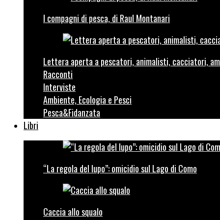
I compagni di pesca, di Raul Montanari
Lettera aperta a pescatori, animalisti, cacciatori, am
Racconti
Interviste
Ambiente, Ecologia e Pesci
Pesca&Fidanzata
Libri
“La regola del lupo”: omicidio sul Lago di Como
Caccia allo squalo