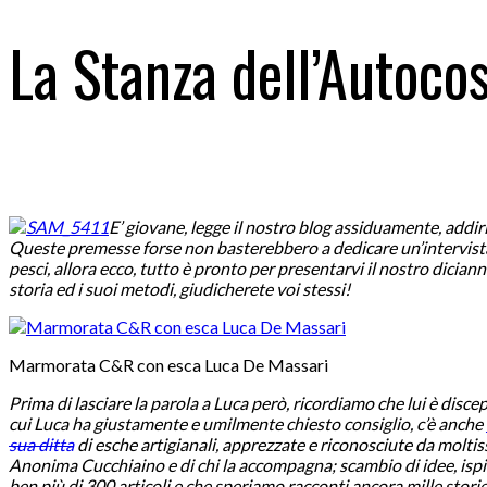
La Stanza dell’Autoco
E’ giovane, legge il nostro blog assiduamente, addir
Queste premesse forse non basterebbero a dedicare un’intervista 
pesci, allora ecco, tutto è pronto per presentarvi il nostro dici
storia ed i suoi metodi, giudicherete voi stessi!
Marmorata C&R con esca Luca De Massari
Prima di lasciare la parola a Luca però, ricordiamo che lui è disce
cui Luca ha giustamente e umilmente chiesto consiglio, c’è anche
sua ditta
di esche artigianali, apprezzate e riconosciute da moltiss
Anonima Cucchiaino e di chi la accompagna; scambio di idee, ispira
ben più di 300 articoli e che speriamo racconti ancora mille storie